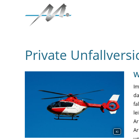
Private Unfallvers
W
Im
da
fa
le
Ar
Ar
KI
un